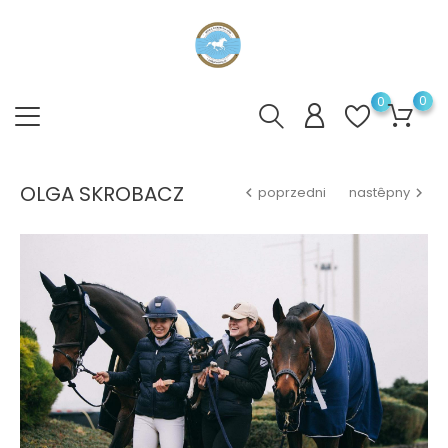
0
0
OLGA SKROBACZ
poprzedni
nastêpny

