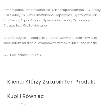
Dimethicone, Dimethiconol, Bis-Diisopropanolamino-PG-Propyl
Disiloxane/Bis-Vinyl Dimethicone Copolymer, Hydrolyzed Silk,
Panthenol, Aqua, Argania Spinosa Kernel Oil, Cymbopogon
Citratus Leaf Oil, Butyloctanol.
Sposób użycia: Preparat skoncentrowany. Nanieść niewielką
ilość serum na dłonie. Wmasować w mokre lub suche włosie.
kod EAN: 5900286017769
Klienci Którzy Zakupili Ten Produkt
Kupili Również: