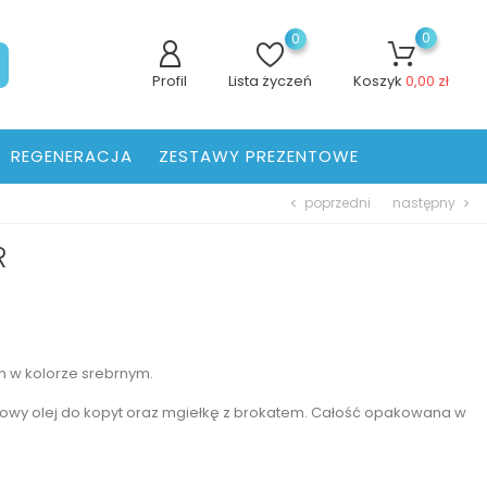
0
0
Profil
Lista życzeń
Koszyk
0,00 zł
REGENERACJA
ZESTAWY PREZENTOWE
poprzedni
następny
chevron_left
chevron_right
R
 w kolorze srebrnym.
towy olej do kopyt oraz mgiełkę z brokatem. Całość opakowana w