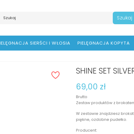
Szukaj
IELĘGNACJA SIERŚCI I WŁOSIA
PIELĘGNACJA KOPYTA
SHINE SET SILVE
69,00 zł
Brutto
Zestaw produktów z brokatem
W zestawie znajdziesz broka
piękne, ozdobne pudełko.
Producent: