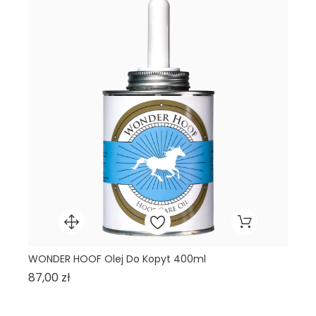
WONDER HOOF Olej Do Kopyt 400ml
SI
Cena
87,00 zł
35