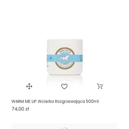
WARM ME UP Wcierka Rozgrzewająca 500ml
SH
Cena
74,00 zł
69